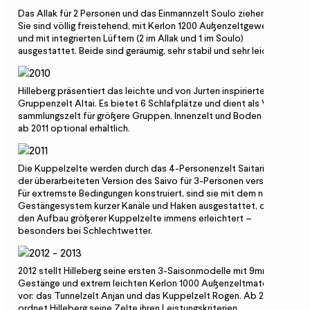
Das Allak für 2 Personen und das Einmannzelt Soulo ziehen ein.
Sie sind völlig freistehend, mit Kerlon 1200 Außenzeltgewebe
und mit integrierten Lüftern (2 im Allak und 1 im Soulo)
ausgestattet. Beide sind geräumig, sehr stabil und sehr leicht.
Hilleberg präsentiert das leichte und von Jurten inspirierte
Gruppenzelt Altai. Es bietet 6 Schlafplätze und dient als Ver­
samm­lungszelt für größere Gruppen. Innenzelt und Boden waren
ab 2011 optional erhältlich.
Die Kuppelzelte werden durch das 4-Personenzelt Saitaris und
der überarbeiteten Version des Saivo für 3-Personen verstärkt.
Für extremste Bedingungen konstruiert, sind sie mit dem neuen
Gestängesystem kurzer Kanäle und Haken ausgestattet, das
den Aufbau größerer Kuppelzelte immens erleichtert –
besonders bei Schlechtwetter.
2012 stellt Hilleberg seine ersten 3-Saisonmodelle mit 9mm-
Gestänge und extrem leichten Kerlon 1000 Außenzeltmaterial
vor: das Tunnelzelt Anjan und das Kuppelzelt Rogen. Ab 2013
ordnet Hilleberg seine Zelte ihren Leistungskriterien