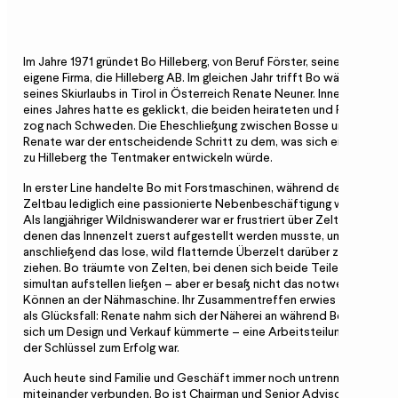
Im Jahre 1971 gründet Bo Hilleberg, von Beruf Förster, seine
eigene Firma, die Hilleberg AB. Im gleichen Jahr trifft Bo während
seines Skiurlaubs in Tirol in Österreich Renate Neuner. Innerhalb
eines Jahres hatte es geklickt, die beiden heirateten und Renate
zog nach Schweden. Die Eheschließung zwischen Bosse und
Renate war der entscheidende Schritt zu dem, was sich einmal
zu Hilleberg the Tentmaker entwickeln würde.
In erster Line handelte Bo mit Forstmaschinen, während der
Zeltbau lediglich eine passionierte Nebenbeschäftigung war.
Als langjähriger Wildniswanderer war er frustriert über Zelte, bei
denen das Innenzelt zuerst aufgestellt werden musste, um
anschließend das lose, wild flatternde Überzelt darüber zu
ziehen. Bo träumte von Zelten, bei denen sich beide Teile
simultan aufstellen ließen – aber er besaß nicht das notwendige
Können an der Nähmaschine. Ihr Zusammentreffen erwies sich
als Glücksfall: Renate nahm sich der Näherei an während Bosse
sich um Design und Verkauf kümmerte – eine Arbeitsteilung, die
der Schlüssel zum Erfolg war.
Auch heute sind Familie und Geschäft immer noch untrennbar
miteinander verbunden. Bo ist Chairman und Senior Advisor des