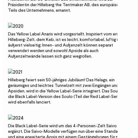
Präsidentin der Hilleberg the Tentmaker AB, des europäischen
Teils des Unternehmens, ernannt.
Das Yellow Label Anaris wird vorgestellt. Inspiriert vom ersten
Hilleberg-Zelt, dem Keb, ist es leicht, komfortabel, luftig und
äußerst vielseitig: Innen- und Außenzelt können separat
verwendet werden und sowohl Apside als auch
Außenzeltwände lassen sich ganz wegrollen.
Hilleberg feiert sein 50-jähriges Jubiläum! Das Helags, ein
geräumiges und leichtes Tunnelzelt mit zwei Eingängen und
Apsiden, wird in die Yellow Label-Serie integriert. Das Soulo BL,
die Black Label-Version des Soulo (Teil der Red Label-Serie),
wird ebenfalls lanciert.
Die Black Label-Serie wird um das 4-Personen-Zelt Saivo 4
ergänzt. Die Saivo-Modelle verfügen nun über eine Standard-
und eine erweiterte Apsis mit einem Gestängebogen für mehr