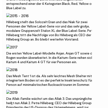
entsprechend einer der 4 Kategorien Black, Red, Yellow oder
Blue Label zu.
Hilleberg stellt das Solozelt Enan und das Niak für zwei
Personen der Yellow Label-Serie vor und das sehr große,
modulare Gruppenzelt Stalon XL der Blue Label-Serie. Petra
Hilleberg tritt die Nachfolge von Bo Hilleberg als CEO der
Hilleberg Group an. Bo bleibt weiterhin Vorstand.
Die ersten Yellow Label-Modelle Anjan, Anjan GT sowie das
Rogen wurden überarbeitet. In die Kaitum-Serie reihen sich
Kaitum 4 und Kaitum 4 GT für vier Personen ein.
Das Mesh Tent 1 ist da. Als sehr leichtes Mesh Shelter mit
integriertem Boden ist es der perfekte Insektenschutz für eine
Person auf minimalistischen Rucksacktouren im Sommer.
Die Allak-Familie wächst um das Allak 3. Das ursprüngliche Allak
heißt nun Allak 2. Petra Hilleberg, CEO der Hilleberg Group und
Präsidentin der US-Division des Unternehmens, wird zur