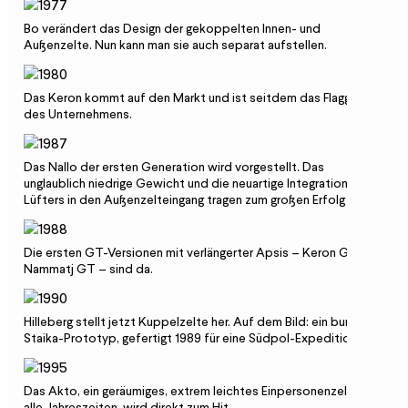
Bo verändert das Design der gekoppelten Innen- und
Außenzelte. Nun kann man sie auch separat aufstellen.
Das Keron kommt auf den Markt und ist seitdem das Flaggschiff
des Unternehmens.
Das Nallo der ersten Generation wird vorgestellt. Das
unglaublich niedrige Gewicht und die neuartige Inte­gration des
Lüfters in den Außenzelteingang tragen zum großen Erfolg bei.
Die ersten GT-Versionen mit verlängerter Apsis – Keron GT und
Nammatj GT – sind da.
Hilleberg stellt jetzt Kuppelzelte her. Auf dem Bild: ein bunter
Staika-Prototyp, gefertigt 1989 für eine Südpol-Expedition.
Das Akto, ein geräumiges, extrem leichtes Einpersonenzelt für
alle Jahreszeiten, wird direkt zum Hit.