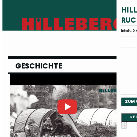
HIL
RUC
Inhalt: 0
GESCHICHTE
ZUM 
<< 
|