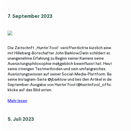
7. September 2023
Die Zeitschrift „Huntin' Fool“ veröffentlichte kürzlich einen Artikel
mit Hilleberg-Botschafter John Barklow.Darin schildert er, wie eine
unangenehme Erfahrung zu Beginn seiner Karriere seine
Ausrüstungsphilosophie maßgeblich beeinflusst hat. Heute teilt er
seine strengen Testmethoden und sein umfangreiches
Ausrüstungswissen auf seiner Social-Media-Plattform. Besuche
seine Instagram-Seite @jbarklow und lies den Artikel in der
September-Ausgabe von Huntin' Fool (@huntinfool_official), oder
klicke auf das Bild unten.
Mehr lesen
5. Juli 2023