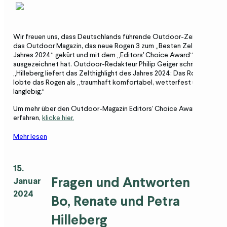
Wir freuen uns, dass Deutschlands führende Outdoor-Zeitschrift,
das Outdoor Magazin, das neue Rogen 3 zum „Besten Zelt des
Jahres 2024“ gekürt und mit dem „Editors' Choice Award“
ausgezeichnet hat. Outdoor-Redakteur Philip Geiger schrieb:
„Hilleberg liefert das Zelthighlight des Jahres 2024: Das Rogen 3.“ Er
lobte das Rogen als „traumhaft komfortabel, wetterfest und sehr
langlebig.“
Um mehr über den Outdoor-Magazin Editors' Choice Award zu
erfahren,
klicke hier.
Mehr lesen
15.
Fragen und Antworten mit
Januar
2024
Bo, Renate und Petra
Hilleberg