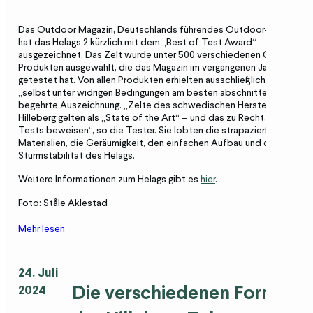
Das
Outdoor Magazin
, Deutschlands f
ü
hrendes
Outdoor-Magazin,
hat das
Helags
2 k
ü
rzlich
mit dem
„Best of Test Award
“
ausgezeichnet. Das Zelt wurde unter 500 verschiedenen Outdoor-
Produkten
ausgew
ä
hlt
, die das Magazin im vergangenen Jahr
getestet hat. Von allen Produkten erhielten ausschließlich die 45, di
„
selbst unter widrigen Bedingungen am besten abschnitten
“
, diese
begehrte Auszeichnung.
„
Zelte des schwedischen Herstellers
Hilleberg
gelten als „
State of the
Art
“
–
und das zu Recht, wie unser
Tests beweisen
“
, so die Tester. Sie lobten die
strapazierf
ä
higen
Materialien, die Ger
ä
umigkeit
, den einfachen Aufbau und die
Sturmstabilit
ä
t des
Helags
.
Weitere Informationen zum
Helags
gibt es
hier
.
Foto: Ståle Aklestad
Mehr lesen
24. Juli
Die verschiedenen Formen
2024