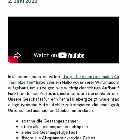
2. Juni 2023
In unserem neuesten Video „
Tipps für einen optimalen Aufbau von
Tunnelzelten
“ haben wir ein Nallo vor unserer Windmaschine
aufgebaut, um zu zeigen, wie wichtig der richtige Aufbau für die
Funktion deines Zeltes ist, insbesondere bei schlechtem Wetter.
Unsere Geschäftsführerin Petra Hilleberg zeigt, wie einfach es ist,
einige typische Aufbaufehler zu korrigieren, die einen großen
Unterschied ausmachen. Denke immer daran:
spanne die Gestängespanner
stelle alle Leinenspanner richtig ein
ziehe die Gestängefüße fest
fixiere alle Abspannpunkte des Zeltes