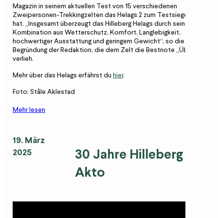
Magazin in seinem aktuellen Test von 15 verschiedenen
Zweipersonen-Trekkingzelten das Helags 2 zum Testsieger gekürt
hat. „Insgesamt überzeugt das Hilleberg Helags durch seine perfekte
Kombination aus Wetterschutz, Komfort, Langlebigkeit,
hochwertiger Ausstattung und geringem Gewicht“, so die
Begründung der Redaktion, die dem Zelt die Bestnote „Überragend“
verlieh.
Mehr über das Helags erfährst du
hier
.
Foto: Ståle Aklestad
Mehr lesen
19. März
30 Jahre Hilleberg
2025
Akto