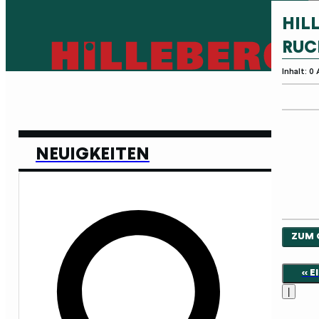
HIL
RUC
Inhalt: 0
NEUIGKEITEN
ZUM 
<< 
|