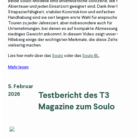
Beide Soulo-Modelle sind unverwüstliche Solozelte, die für jedes
Abenteuer und jeden Einsatzort geeignet sind. Dank ihrer hohen
Strapazierfähigkeit, stabilen Konstruktion und einfachen
Handhabung sind sie seit langem erste Wahl für anspruchsvolle
Touren zu jeder Jahreszeit, aber insbesondere auch für
Unternehmungen, bei denen es auf kompakte Abmessungen und
niedriges Gewicht ankommt. In diesem Video zeigt unser CEO Petra
Hilleberg einige der wichtigsten Merkmale, die diese Zelte so
vielseitig machen.
Lies hier mehr über das
Soulo
oder das
Soulo BL
.
Mehr lesen
5. Februar
Testbericht des T3
2026
Magazine zum Soulo