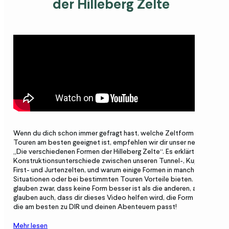
der Hilleberg Zelte
Wenn du dich schon immer gefragt hast, welche Zeltform f
ü
r deine
Touren am besten geeignet ist, empfehlen wir dir unser neues Video
„Die verschiedenen Formen der Hilleberg Zelte“. Es erkl
ä
rt die
Konstruktionsunterschiede zwischen unseren Tunnel-, Kuppel-,
First- und Jurtenzelten, und warum einige Formen in manchen
Situationen oder bei bestimmten Touren Vorteile bieten. Wir
glauben zwar, dass keine Form besser ist als die anderen, aber wir
glauben auch, dass dir dieses Video helfen wird, die Form zu finden,
die am besten zu DIR und deinen Abenteuern passt!
Mehr lesen