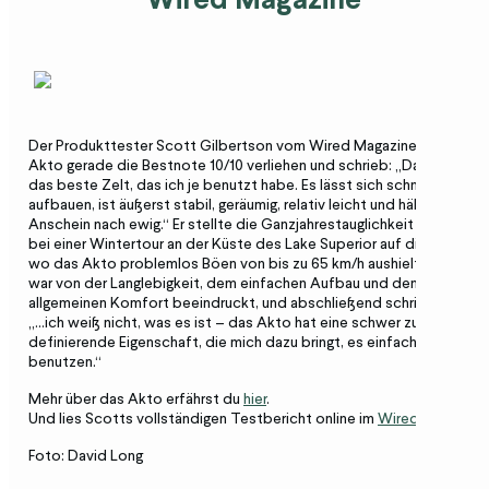
Der Produkttester Scott Gilbertson vom Wired Magazine hat dem
Akto gerade die Bestnote 10/10 verliehen und schrieb: „Das Akto ist
das beste Zelt, das ich je benutzt habe. Es lässt sich schnell
aufbauen, ist äußerst stabil, geräumig, relativ leicht und hält allem
Anschein nach ewig.“ Er stellte die Ganzjahrestauglichkeit des Zelts
bei einer Wintertour an der Küste des Lake Superior auf die Probe,
wo das Akto problemlos Böen von bis zu 65 km/h aushielt. Scott
war von der Langlebigkeit, dem einfachen Aufbau und dem
allgemeinen Komfort beeindruckt, und abschließend schrieb er:
„...ich weiß nicht, was es ist – das Akto hat eine schwer zu
definierende Eigenschaft, die mich dazu bringt, es einfach gerne zu
benutzen.“
Mehr über das Akto erfährst du
hier
.
Und lies Scotts vollständigen Testbericht online im
Wired Magazine
.
Foto: David Long