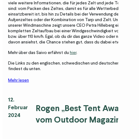
viele weitere Informationen, die für jedes Zelt und jede Tour nützlic
sind: vom Packen des Zeltes, damit es für alle Wetterbedingungen
einsatzbereit ist, bis hin zu Details bei der Verwendung des
Außenzeltes oder der Kombination von Tarp und Zelt. Und mithilfe
unserer Windmaschine zeigt unsere CEO Petra Hilleberg einen
kompletten Zeltaufbau bei einer Windgeschwindigkeit von 31 m/s
bzw. über 110 km/h. Egal, ob du dir das ganze Video oder nur Teile
davon ansiehst, die Chance stehen gut, dass du dabei etwas lernst!
Mehr über das Saivo erfährst du
hier
.
Die Links zu den englischen, schwedischen und deutschen Videos
findest du unten.
Mehr lesen
12.
Rogen „Best Tent Award
“
Februar
2024
vom Outdoor Magazin