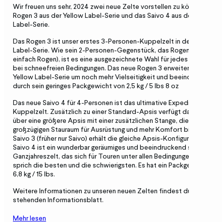
Wir freuen uns sehr, 2024 zwei neue Zelte vorstellen zu können: das
Rogen 3 aus der Yellow Label-Serie und das Saivo 4 aus der Black
Label-Serie.
Das Rogen 3 ist unser erstes 3-Personen-Kuppelzelt in der Yellow
Label-Serie. Wie sein 2-Personen-Gegenstück, das Rogen 2 (früher
einfach Rogen), ist es eine ausgezeichnete Wahl für jedes Abenteue
bei schneefreien Bedingungen. Das neue Rogen 3 erweitert die
Yellow Label-Serie um noch mehr Vielseitigkeit und beeindruckt
durch sein geringes Packgewicht von 2,5 kg / 5 lbs 8 oz
Das neue Saivo 4 für 4-Personen ist das ultimative Expeditions-
Kuppelzelt. Zusätzlich zu einer Standard-Apsis verfügt das Saivo 4
über eine größere Apsis mit einer zusätzlichen Stange, die
großzügigen Stauraum für Ausrüstung und mehr Komfort bietet. Das
Saivo 3 (früher nur Saivo) erhält die gleiche Apsis-Konfiguration. Das
Saivo 4 ist ein wunderbar geräumiges und beeindruckend solides
Ganzjahreszelt, das sich für Touren unter allen Bedingungen eignet,
sprich die besten und die schwierigsten. Es hat ein Packgewicht von
6,8 kg / 15 lbs.
Weitere Informationen zu unseren neuen Zelten findest du im unten
stehenden Informationsblatt.
Mehr lesen