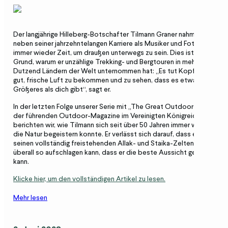
Der langjährige Hilleberg-Botschafter Tilmann Graner nahm sich
neben seiner jahrzehntelangen Karriere als Musiker und Fotograf
immer wieder Zeit, um draußen unterwegs zu sein. Dies ist auch der
Grund, warum er unzählige Trekking- und Bergtouren in mehr als einem
Dutzend Ländern der Welt unternommen hat: „Es tut Kopf und Seele
gut, frische Luft zu bekommen und zu sehen, dass es etwas
Größeres als dich gibt“, sagt er.
In der letzten Folge unserer Serie mit „The Great Outdoors“, einem
der führenden Outdoor-Magazine im Vereinigten Königreich,
berichten wir, wie Tilmann sich seit über 50 Jahren immer wieder für
die Natur begeistern konnte. Er verlässt sich darauf, dass er mit
seinen vollständig freistehenden Allak- und Staika-Zelten sein Lager
überall so aufschlagen kann, dass er die beste Aussicht genießen
kann.
Klicke hier, um den vollständigen Artikel zu lesen.
Mehr lesen