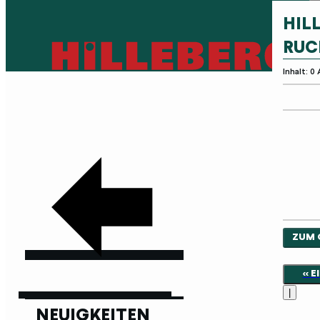
HIL
RUC
Inhalt: 0
ZUM 
<< 
|
NEUIGKEITEN