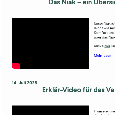
Das Niak – ein Übers
Unser Niak is
leicht wie mö
Komfort und B
über das Niak
Klicke
hier
, u
Mehr lesen
14. Juli 2026
Erklär-Video für das V
In unserem ne