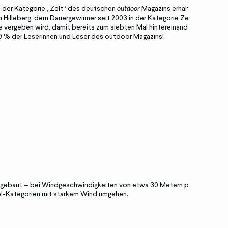
in der Kategorie „Zelt“ des deutschen
Magazins erhalten.
outdoor
 Hilleberg, dem Dauergewinner seit 2003 in der Kategorie Zelte“,
re vergeben wird, damit bereits zum siebten Mal hintereinander
20 % der Leserinnen und Leser des outdoor Magazins!
aufgebaut – bei Windgeschwindigkeiten von etwa 30 Metern pro
el-Kategorien mit starkem Wind umgehen.