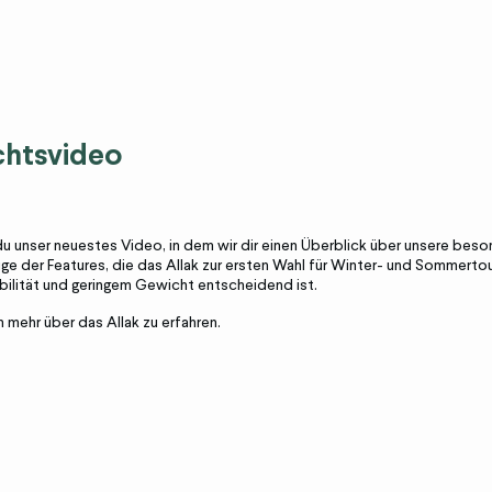
chtsvideo
du unser neuestes Video, in dem wir dir einen Überblick über unsere bes
nige der Features, die das
Allak
zur ersten Wahl für Winter- und Sommerto
bilität und geringem Gewicht entscheidend ist.
m mehr über das
Allak
zu erfahren.