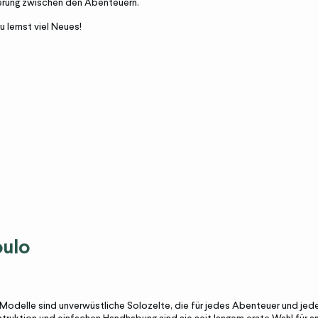
gerung zwischen den Abenteuern.
u lernst viel Neues!
oulo
odelle sind unverwüstliche Solozelte, die für jedes Abenteuer und jeden 