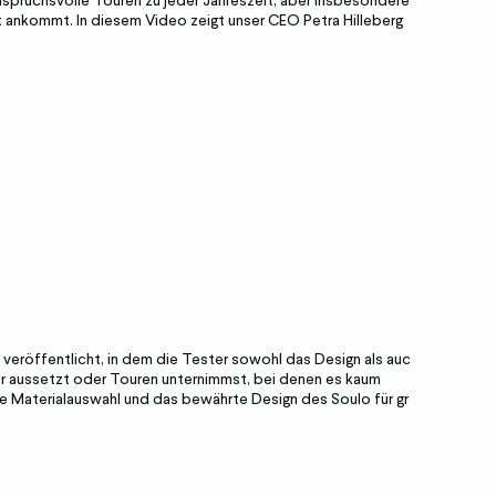
nspruchsvolle Touren zu jeder Jahreszeit, aber insbesondere auch
ankommt. In diesem Video zeigt unser CEO Petra Hilleberg
 veröffentlicht, in dem die Tester sowohl das Design als auch die
er aussetzt oder Touren unternimmst, bei denen es kaum
ige Materialauswahl und das bewährte Design des Soulo für großes