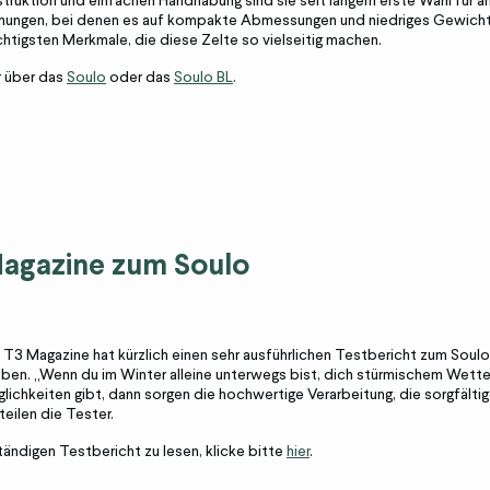
truktion und einfachen Handhabung sind sie seit langem erste Wahl für a
mungen, bei denen es auf kompakte Abmessungen und niedriges Gewicht 
chtigsten Merkmale, die diese Zelte so vielseitig machen.
r über das
Soulo
oder das
Soulo BL
.
Magazine zum Soulo
 T3 Magazine hat kürzlich einen sehr ausführlichen Testbericht zum Soulo
loben. „Wenn du im Winter alleine unterwegs bist, dich stürmischem Wett
lichkeiten gibt, dann sorgen die hochwertige Verarbeitung, die sorgfält
teilen die Tester.
ändigen Testbericht zu lesen, klicke bitte
hier
.