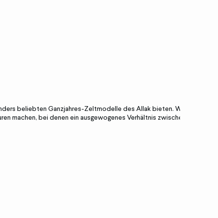
onders beliebten Ganzjahres-Zelt
mo
delle des
Allak
bieten. Wir
uren machen, bei denen ein ausgewogenes Verhältnis zwischen