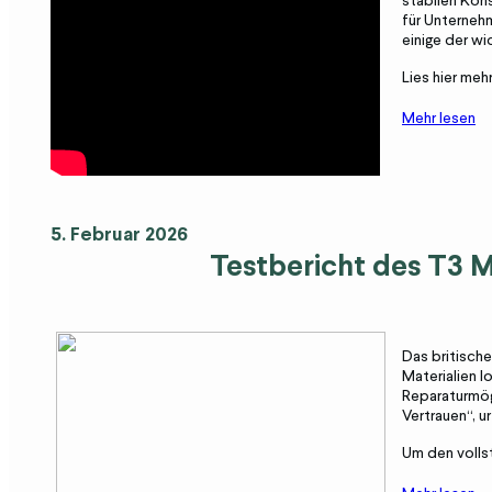
stabilen Kons
für Unterneh
einige der wi
Lies hier meh
Mehr lesen
5. Februar 2026
Testbericht des T3 
Das britische
Materialien 
Reparaturmög
Vertrauen“, ur
Um den vollst