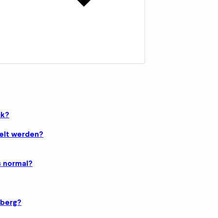
ck?
gelt werden?
s normal?
eberg?