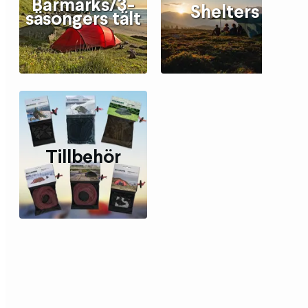
Barmarks/3-
Shelters
säsongers tält
Tillbehör