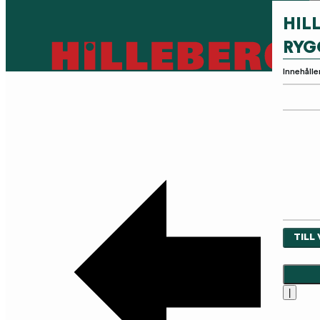
HIL
RYG
Innehålle
TILL
|