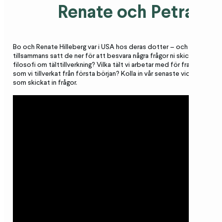
Renate och Petra Hi
Bo och Renate Hilleberg var i USA hos deras dotter – och vår VD – Pe
tillsammans satt de ner för att besvara några frågor ni skickat in! Vill 
filosofi om tälttillverkning? Vilka tält vi arbetar med för framtida lanse
som vi tillverkat från första början? Kolla in vår senaste video, och ett 
som skickat in frågor.