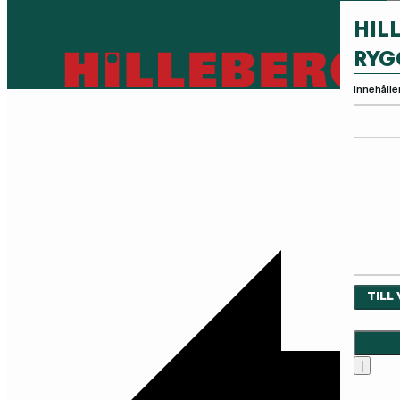
HIL
RYG
Innehålle
TILL
|