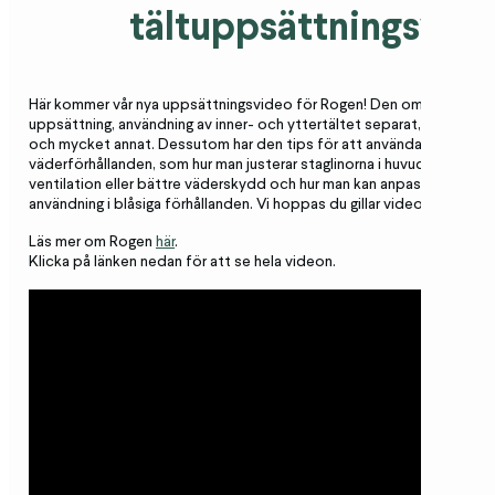
tältuppsättningsvid
Här kommer vår nya uppsättningsvideo för Rogen! Den omfattar gru
uppsättning, användning av inner- och yttertältet separat, användnin
och mycket annat. Dessutom har den tips för att använda tältet i alla
väderförhållanden, som hur man justerar staglinorna i huvud- och fot
ventilation eller bättre väderskydd och hur man kan anpassa dörrarna
användning i blåsiga förhållanden. Vi hoppas du gillar videon.
Läs mer om Rogen
här
.
Klicka på länken nedan för att se hela videon.