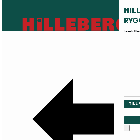
HIL
RYG
Innehålle
TILL
|