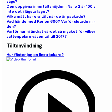
sägs?
Den uppgivna innertältshöjden i Nallo 2 är 100 cm, är
inte det i lägsta laget?
Vilka mått har era tält när de är packade?
Vad hände med Kerlon 600? Varför slutade ni med
den?
Varför har ni ändrat värdet så mycket för vilken
vattenpelare väven tål till 2017?
Tältanvändning
Hur fäster jag en linsträckare?