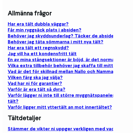
Allmänna frågor
Har era tält dubbla väggar?
Får min ryggsäck plats i absiden?
Behöver jag skyddsunderlag? Täcker de absiderna?
Behöver jag täta sömmarna i mitt nya tält?
Har era tält ett regnskydd?
Jag vill ha ett kondensfritt tält
En av mina stångsektioner är böjd, är det normalt?
Vilka extra tillbehör behöver jag skaffa till mitt tält?
Vad är det för skillnad mellan Nallo och Nammatj?
Vilken färg ska jag välja?
Vad har ni för garantier?
Varför är era tält så dyra?
Varför lägger ni inte till större myggnätspaneler i era
tält?
Varför ligger mitt yttertält an mot innertältet?
Tältdetaljer
Stämmer de vikter ni uppger verkligen med vad som