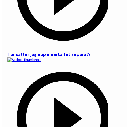
Hur sätter jag upp innertältet separat?