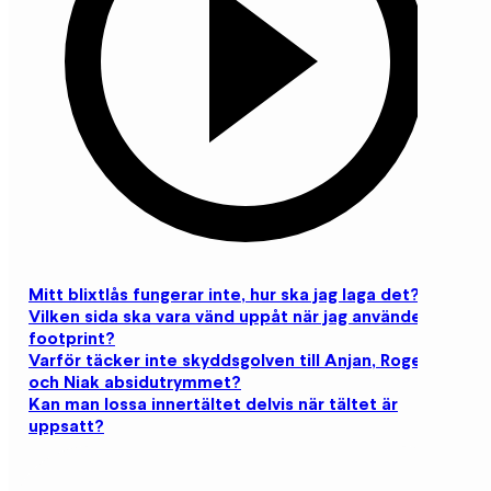
Mitt blixtlås fungerar inte, hur ska jag laga det?
Vilken sida ska vara vänd uppåt när jag använder ett
footprint?
Varför täcker inte skyddsgolven till Anjan, Rogen
och Niak absidutrymmet?
Kan man lossa innertältet delvis när tältet är
uppsatt?