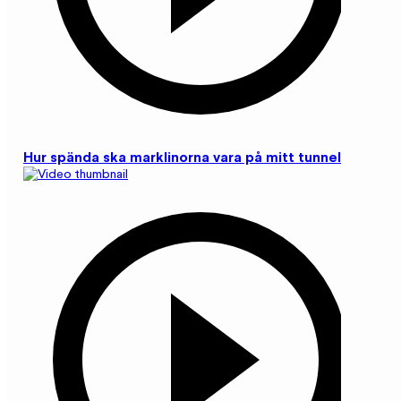
Hur spända ska marklinorna vara på mitt tunneltält?