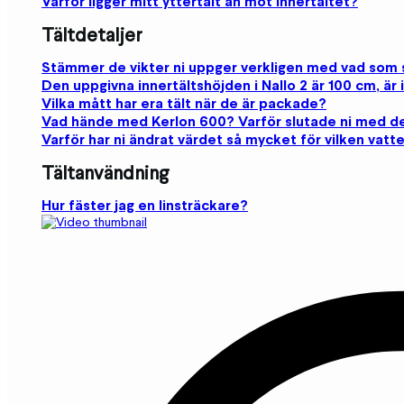
Varför ligger mitt yttertält an mot innertältet?
Tältdetaljer
Stämmer de vikter ni uppger verkligen med vad som 
Den uppgivna innertältshöjden i Nallo 2 är 100 cm, är i
Vilka mått har era tält när de är packade?
Vad hände med Kerlon 600? Varför slutade ni med d
Varför har ni ändrat värdet så mycket för vilken vatte
Tältanvändning
Hur fäster jag en linsträckare?