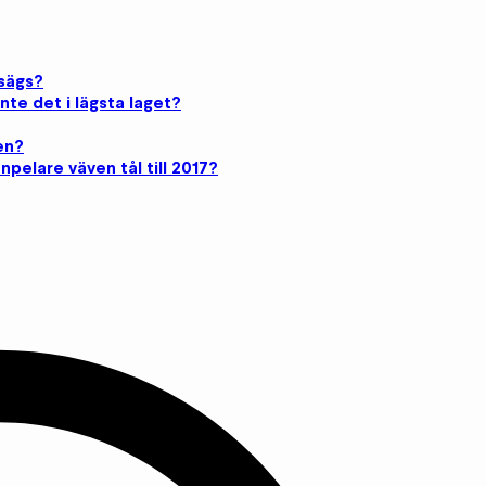
sägs?
nte det i lägsta laget?
en?
npelare väven tål till 2017?