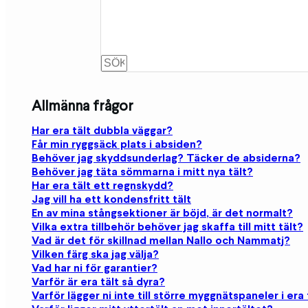
Allmänna frågor
Har era tält dubbla väggar?
Får min ryggsäck plats i absiden?
Behöver jag skyddsunderlag? Täcker de absiderna?
Behöver jag täta sömmarna i mitt nya tält?
Har era tält ett regnskydd?
Jag vill ha ett kondensfritt tält
En av mina stångsektioner är böjd, är det normalt?
Vilka extra tillbehör behöver jag skaffa till mitt tält?
Vad är det för skillnad mellan Nallo och Nammatj?
Vilken färg ska jag välja?
Vad har ni för garantier?
Varför är era tält så dyra?
Varför lägger ni inte till större myggnätspaneler i era 